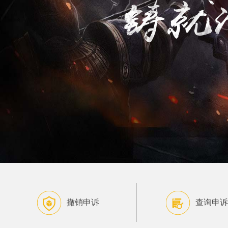
撤销申诉
查询申诉